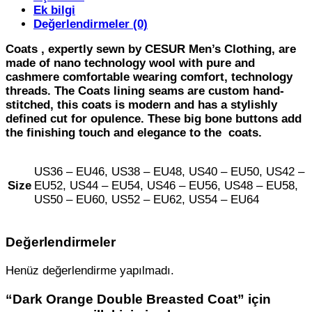
Ek bilgi
Değerlendirmeler (0)
Coats , expertly sewn by CESUR Men’s Clothing, are
made of nano technology wool with pure and
cashmere comfortable wearing comfort, technology
threads. The Coats lining seams are custom hand-
stitched, this coats is modern and has a stylishly
defined cut for opulence. These big bone buttons add
the finishing touch and elegance to the coats.
US36 – EU46, US38 – EU48, US40 – EU50, US42 –
Size
EU52, US44 – EU54, US46 – EU56, US48 – EU58,
US50 – EU60, US52 – EU62, US54 – EU64
Değerlendirmeler
Henüz değerlendirme yapılmadı.
“Dark Orange Double Breasted Coat” için