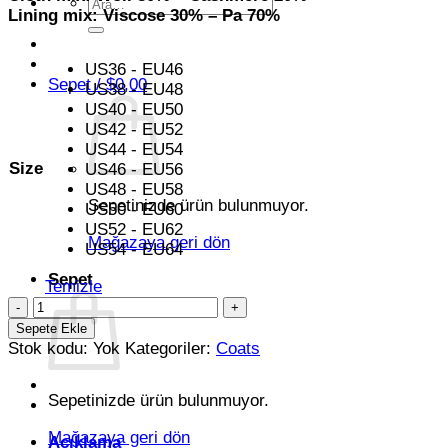
Ara:
Lining mix: Viscose 30% – Pa 70%
US36 - EU46
Sepet /
$
0,00
US38 - EU48
US40 - EU50
US42 - EU52
US44 - EU54
Size
US46 - EU56
US48 - EU58
Sepetinizde ürün bulunmuyor.
US50 - EU60
US52 - EU62
Mağazaya geri dön
US54 - EU64
Sepet
Temizle
Dark
Orange
Sepete Ekle
Double
Stok kodu:
Yok
Kategoriler:
Coats
Breasted
Coat
Sepetinizde ürün bulunmuyor.
adet
Mağazaya geri dön
Açıklama