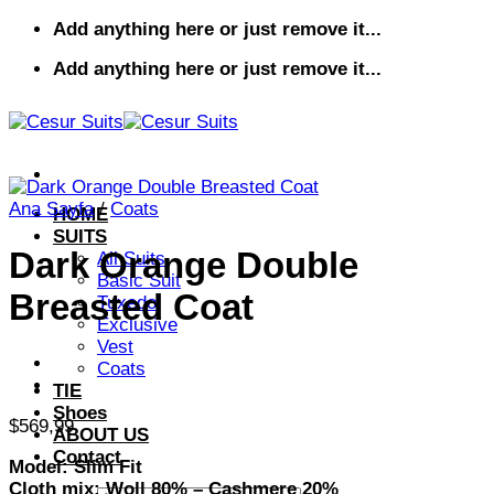
İçeriğe
Add anything here or just remove it...
atla
Add anything here or just remove it...
Ana Sayfa
/
Coats
HOME
SUITS
Dark Orange Double
All Suits
Basic Suit
Breasted Coat
Tuxedo
Exclusive
Vest
Coats
TIE
Shoes
$
569,99
ABOUT US
Contact
Model: Slim Fit
Cloth mix: Woll 80% – Cashmere 20%