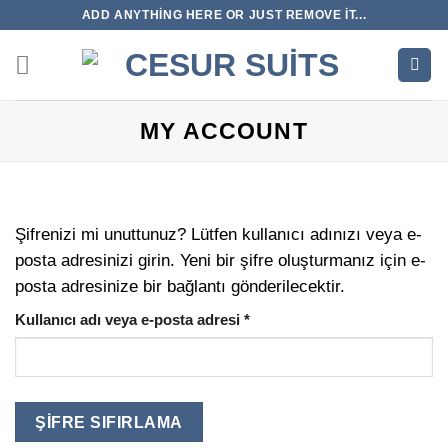
İçeriğe
ADD ANYTHING HERE OR JUST REMOVE IT...
atla
MY ACCOUNT
Şifrenizi mi unuttunuz? Lütfen kullanıcı adınızı veya e-
posta adresinizi girin. Yeni bir şifre oluşturmanız için e-
posta adresinize bir bağlantı gönderilecektir.
Gerekli
Kullanıcı adı veya e-posta adresi
*
ŞIFRE SIFIRLAMA