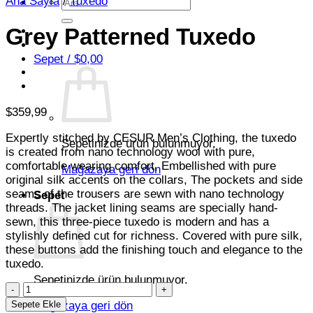
Ana Sayfa
/
Tuxedo
Ara:
Grey Patterned Tuxedo
Sepet /
$
0,00
$
359,99
Expertly stitched by CESUR Men’s Clothing, the tuxedo
Sepetinizde ürün bulunmuyor.
is created from nano technology wool with pure,
comfortable wearing comfort, Embellished with pure
Mağazaya geri dön
original silk accents on the collars, The pockets and side
seams of the trousers are sewn with nano technology
Sepet
threads. The jacket lining seams are specially hand-
sewn, this three-piece tuxedo is modern and has a
stylishly defined cut for richness. Covered with pure silk,
these buttons add the finishing touch and elegance to the
tuxedo.
Sepetinizde ürün bulunmuyor.
Grey
Patterned
Mağazaya geri dön
Sepete Ekle