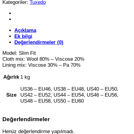
Tuxedo
Kategoriler:
Tuxedo
adet
Açıklama
Ek bilgi
Değerlendirmeler (0)
Model: Slim Fit
Cloth mix: Wool 80% – Viscose 20%
Lining mix: Viscose 30% – Pa 70%
Ağırlık
1 kg
US36 – EU46, US38 – EU48, US40 – EU50,
Size
US42 – EU52, US44 – EU54, US46 – EU56,
US48 – EU58, US50 – EU60
Değerlendirmeler
Henüz değerlendirme yapılmadı.