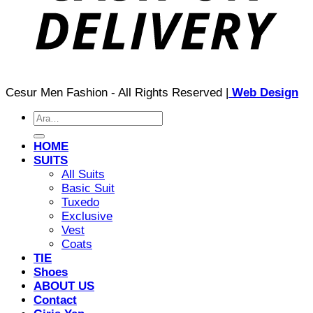
Cesur Men Fashion - All Rights Reserved |
Web Design
Ara:
HOME
SUITS
All Suits
Basic Suit
Tuxedo
Exclusive
Vest
Coats
TIE
Shoes
ABOUT US
Contact