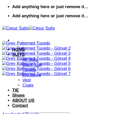
İçeriğe
Add anything here or just remove it...
atla
Add anything here or just remove it...
HOME
SUITS
All Suits
Basic Suit
Tuxedo
Exclusive
Vest
Coats
TIE
Shoes
ABOUT US
Contact