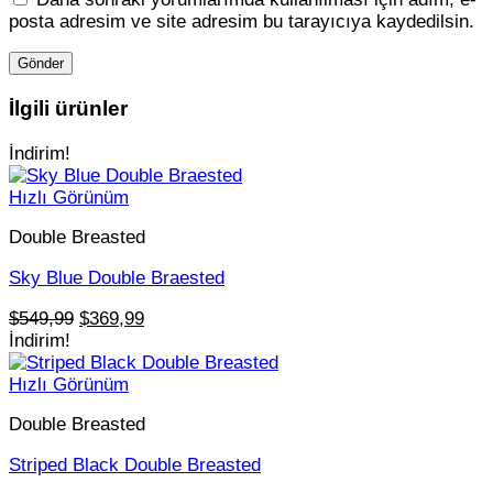
posta adresim ve site adresim bu tarayıcıya kaydedilsin.
İlgili ürünler
İndirim!
Hızlı Görünüm
Double Breasted
Sky Blue Double Braested
Orijinal
Şu
$
549,99
$
369,99
fiyat:
andaki
İndirim!
$549,99.
fiyat:
$369,99.
Hızlı Görünüm
Double Breasted
Striped Black Double Breasted