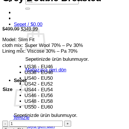
Ara:
Sepet /
$
0,00
Orijinal
Şu
$
499,99
$
349,99
fiyat:
andaki
Model: Slim Fit
$499,99.
fiyat:
cloth mix: Super Wool 70% – Pv 30%
$349,99.
Lining mix: Viscose 30% – Pa 70%
Sepetinizde ürün bulunmuyor.
US36 - EU46
Mağazaya geri dön
US38 - EU48
US40 - EU50
Sepet
US42 - EU52
Size
US44 - EU54
US46 - EU56
US48 - EU58
US50 - EU60
Sepetinizde ürün bulunmuyor.
Temizle
Grey
Mağazaya geri dön
Double