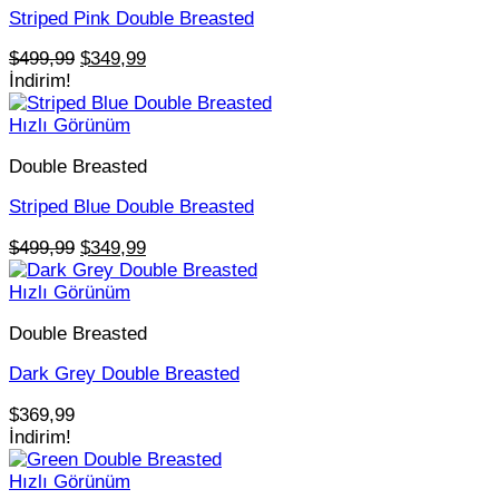
Striped Pink Double Breasted
Orijinal
Şu
$
499,99
$
349,99
fiyat:
andaki
İndirim!
$499,99.
fiyat:
$349,99.
Hızlı Görünüm
Double Breasted
Striped Blue Double Breasted
Orijinal
Şu
$
499,99
$
349,99
fiyat:
andaki
$499,99.
fiyat:
Hızlı Görünüm
$349,99.
Double Breasted
Dark Grey Double Breasted
$
369,99
İndirim!
Hızlı Görünüm