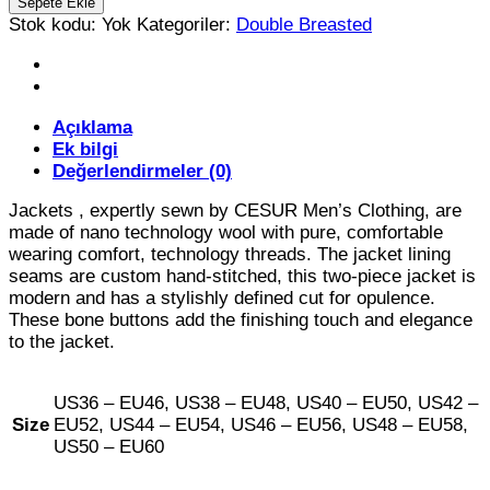
Sepete Ekle
Breasted
Stok kodu:
Yok
Kategoriler:
Double Breasted
adet
Açıklama
Ek bilgi
Değerlendirmeler (0)
Jackets , expertly sewn by CESUR Men’s Clothing, are
made of nano technology wool with pure, comfortable
wearing comfort, technology threads. The jacket lining
seams are custom hand-stitched, this two-piece jacket is
modern and has a stylishly defined cut for opulence.
These bone buttons add the finishing touch and elegance
to the jacket.
US36 – EU46, US38 – EU48, US40 – EU50, US42 –
Size
EU52, US44 – EU54, US46 – EU56, US48 – EU58,
US50 – EU60