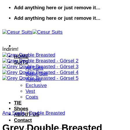
İçeriğe
Add anything here or just remove it...
atla
Add anything here or just remove it...
İndirim!
HOME
SUITS
All Suits
Basic Suit
Tuxedo
Exclusive
Vest
Coats
TIE
Shoes
Ana Sayfa
/
Double Breasted
ABOUT US
Contact
Grey Double Breasted