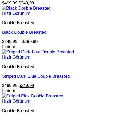
Orijinal
Şu
$
499,99
$
349,99
fiyat:
andaki
$499,99.
fiyat:
Hızlı Görünüm
$349,99.
Double Breasted
Black Double Breasted
Fiyat
$
349,99
–
$
499,99
aralığı:
İndirim!
$349,99
-
Hızlı Görünüm
$499,99
Double Breasted
Striped Dark Blue Double Breasted
Orijinal
Şu
$
499,99
$
349,99
fiyat:
andaki
İndirim!
$499,99.
fiyat:
$349,99.
Hızlı Görünüm
Double Breasted