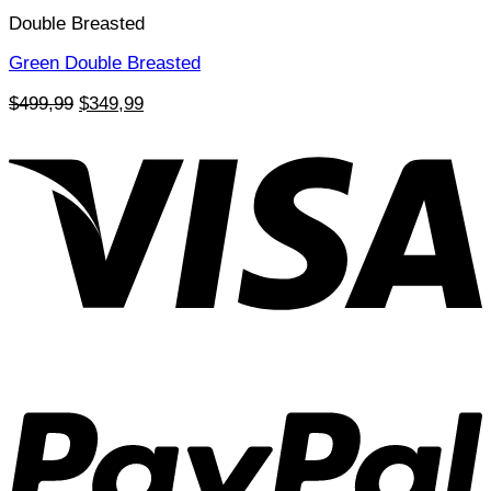
Double Breasted
Green Double Breasted
Orijinal
Şu
$
499,99
$
349,99
fiyat:
andaki
$499,99.
fiyat:
$349,99.