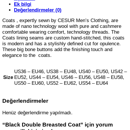
Ek bilgi
Değerlendirmeler (0)
Coats , expertly sewn by CESUR Men’s Clothing, are
made of nano technology wool with pure and cashmere
comfortable wearing comfort, technology threads. The
Coats lining seams are custom hand-stitched, this coats
is modern and has a stylishly defined cut for opulence.
These big bone buttons add the finishing touch and
elegance to the coats.
US36 – EU46, US38 – EU48, US40 – EU50, US42 –
Size
EU52, US44 – EU54, US46 – EU56, US48 – EU58,
US50 – EU60, US52 – EU62, US54 – EU64
Değerlendirmeler
Henüz değerlendirme yapılmadı.
“Black Double Breasted Coat” için yorum