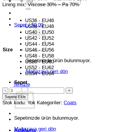
Ara:
Lining mix: Viscose 30% – Pa 70%
US36 - EU46
Sepet /
$
0,00
US38 - EU48
US40 - EU50
US42 - EU52
US44 - EU54
Size
US46 - EU56
US48 - EU58
Sepetinizde ürün bulunmuyor.
US50 - EU60
US52 - EU62
Mağazaya geri dön
US54 - EU64
Sepet
Temizle
Black
Double
Sepete Ekle
Breasted
Stok kodu:
Yok
Kategoriler:
Coats
Coat
adet
Sepetinizde ürün bulunmuyor.
Mağazaya geri dön
Açıklama