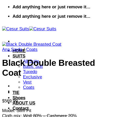
İçeriğe
Add anything here or just remove it...
atla
Add anything here or just remove it...
Ana Sayfa
/
Coats
HOME
SUITS
Black Double Breasted
All Suits
Basic Suit
Coat
Tuxedo
Exclusive
Vest
Coats
TIE
Shoes
$
569,99
ABOUT US
Contact
Model: Slim Fit
Cloth mix: Woll 80% – Cashmere 20%